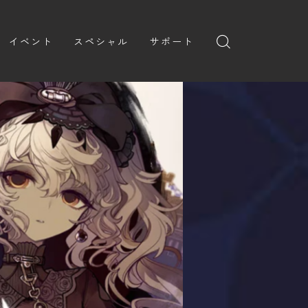
イベント
スペシャル
サポート
ゲームマーケット
ルールサポート
ブレイドロンド ドキュメン
ト
ドミナコレクション
ガイドライン
キャンペーン
案内
お問い合わせ
ダウンロード