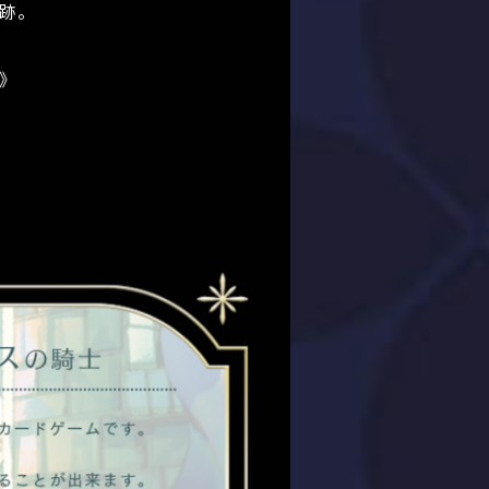
跡。
ス》