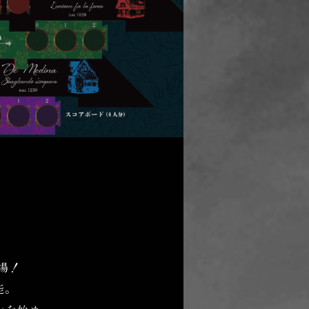
場！
能。