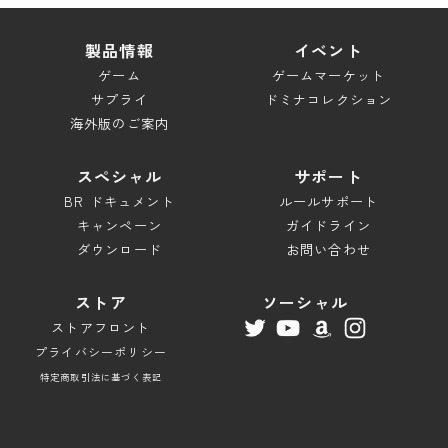
スペシャル
製品情報
イベント
ゲーム
ゲームマーケット
ブレイドロンド ドキュメント
サプライ
ドミナコレクション
キャンペーン
海外版のご案内
ダウンロード
スペシャル
サポート
BR ドキュメント
ルールサポート
サポート
キャンペーン
ガイドライン
ルールサポート
ダウンロード
お問い合わせ
ガイドライン
ストア
ソーシャル
お問い合わせ
ストアフロント
プライバシーポリシー
特定商取引法に基づく表記