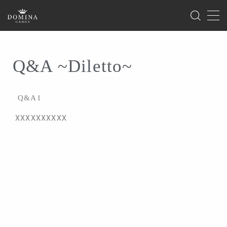
MENU
Q&A ~Diletto~
ホーム
Q&A1
製品情報
ゲーム
XXXXXXXXXX
サプライ
海外版のご案内
イベント
ゲームマーケット
ドミナコレクション