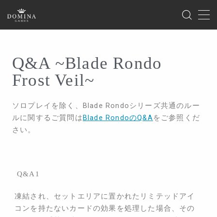
MENU
Q&A ~Blade Rondo
ホーム
Frost Veil~
製品情報
ソロプレイを除く、
Blade Rondoシリーズ共通のルー
ゲーム
ルに関するご質問は
Blade RondoのQ&A
をご参照くだ
サプライ
さい。
海外版のご案内
Q&A1
イベント
ゲームマーケット
凍結され、セットエリアに置かれたリミテッドアイ
コンを持たないカードの効果を処理した場合、その
ドミナコレクション