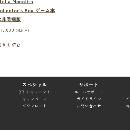
tella Monolith
ollector’s Box ゲーム本
体非同梱版
¥
13,800
(税込み)
続きを読む
スペシャル
サポート
BR ドキュメント
ルールサポート
キャンペーン
ガイドライン
プ
ダウンロード
お問い合わせ
特