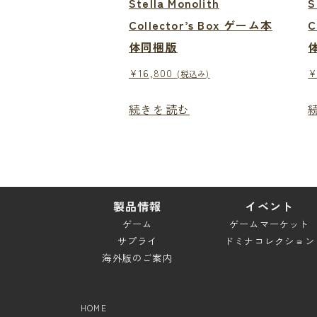
Stella Monolith
S
Collector’s Box ゲーム本
C
体同梱版
¥
16,800
(税込み)
続きを読む
製品情報
イベント
ゲーム
ゲームマーケット
サプライ
ドミナコレクション
海外版のご案内
HOME