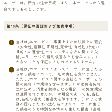
ユーザーは，所定の退会手続により，本サービスから退
会できるものとします。
第10条（保証の否認および免責事項）
当社は,本サービスに事実上または法律上の瑕疵
（安全性,信頼性,正確性,完全性,有効性,特定の
目的への適合性,セキュリティなどに関する欠
陥,エラーやバグ,権利侵害などを含みます。）
がないことを保証するものではありません。
当社は,本サービスによってユーザーに生じたあ
らゆる損害について,一切の責任を負いません。
ただし,本サービスに関する当社とユーザーとの
間の契約（本規約を含みます。）が消費者契約
法に定める消費者契約となる場合,この免責規定
は適用されませんが,この場合であっても,当社
は,当社の過失（重過失を除きます。）による債
務不履行または不法行為によりユーザーに生じ
た損害のうち特別な事情から生じた損害（当社