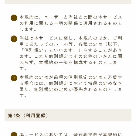
スペシャル
本規約は，ユーザーと当社との間の本サービス
の利用に関わる一切の関係に適用されるものと
ブレイドロンド ドキュメント
します。
キャンペーン
当社は本サービスに関し，本規約のほか，ご利
用にあたってのルール等，各種の定め（以下,
ダウンロード
「個別規定」といいます。）をすることがあり
ます。これら個別規定はその名称のいかんに関
わらず，本規約の一部を構成するものとしま
サポート
す。
ルールサポート
本規約の定めが前項の個別規定の定めと矛盾す
る場合には，個別規定において特段の定めなき
ガイドライン
限り，個別規定の定めが優先されるものとしま
す。
お問い合わせ
第2条（利用登録）
本サービスにおいては，登録希望者が本規約に