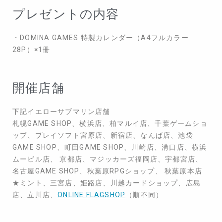
プレゼントの内容
・DOMINA GAMES 特製カレンダー（A4フルカラー
28P）×1冊
開催店舗
下記イエローサブマリン店舗
札幌GAME SHOP、横浜店、柏マルイ店、千葉ゲームショ
ップ、プレイソフト宮原店、新宿店、なんば店、池袋
GAME SHOP、町田GAME SHOP、川崎店、溝口店、横浜
ムービル店、 京都店、マジッカーズ福岡店、宇都宮店、
名古屋GAME SHOP、秋葉原RPGショップ、 秋葉原本店
★ミント、三宮店、姫路店、川越カードショップ、広島
店、立川店、
ONLINE FLAGSHOP
（順不同）