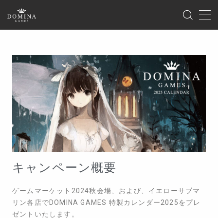
MENU
ホーム
製品情報
ゲーム
サプライ
海外版のご案内
キャンペーン概要
イベント
ゲームマーケット2024秋会場、および、イエローサブマ
ゲームマーケット
リン各店で
DOMINA GAMES 特製カレンダー2025をプレ
ドミナコレクション
ゼントいたします。