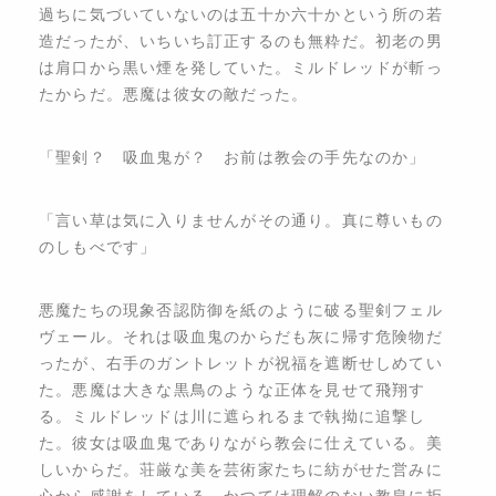
過ちに気づいていないのは五十か六十かという所の若
造だったが、いちいち訂正するのも無粋だ。初老の男
は肩口から黒い煙を発していた。ミルドレッドが斬っ
たからだ。悪魔は彼女の敵だった。
​「聖剣？ 吸血鬼が？ お前は教会の手先なのか」
​「言い草は気に入りませんがその通り。真に尊いもの
のしもべです」
​悪魔たちの現象否認防御を紙のように破る聖剣フェル
ヴェール。それは吸血鬼のからだも灰に帰す危険物だ
ったが、右手のガントレットが祝福を遮断せしめてい
た。悪魔は大きな黒鳥のような正体を見せて飛翔す
る。ミルドレッドは川に遮られるまで執拗に追撃し
た。彼女は吸血鬼でありながら教会に仕えている。美
しいからだ。荘厳な美を芸術家たちに紡がせた営みに
心から感謝をしている。かつては理解のない教皇に拒