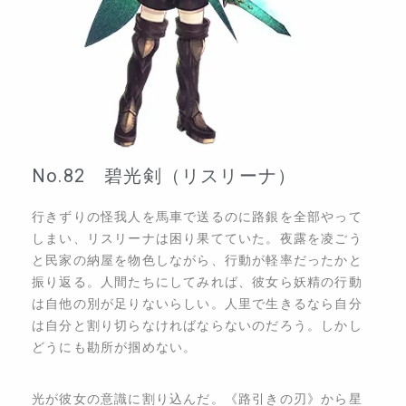
No.82 碧光剣（リスリーナ）
行きずりの怪我人を馬車で送るのに路銀を全部やって
しまい、リスリーナは困り果てていた。夜露を凌ごう
と民家の納屋を物色しながら、行動が軽率だったかと
振り返る。人間たちにしてみれば、彼女ら妖精の行動
は自他の別が足りないらしい。人里で生きるなら自分
は自分と割り切らなければならないのだろう。しかし
どうにも勘所が掴めない。
光が彼女の意識に割り込んだ。《路引きの刃》から星