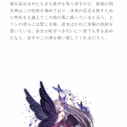
物を認めるやたちまち集中を取り戻すのだ。銀嶺の戦
女神はこの技術を極めており、未来の厄災を殺すため
に寿命をも越えてこの地の風に眠っていると云う。エ
リンの傍らには賢しき狼、彼女はかれに全幅の信頼を
置いている。自分が恥ずべき行いに一度でも手を染め
たなら、必ずやこの身を喰い殺してくれるだろう。