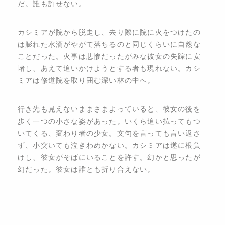
だ。誰も許せない。
カシミアが院から脱走し、去り際に院に火をつけたの
は膨れた水滴がやがて落ちるのと同じくらいに自然な
ことだった。火事は悲惨だったがみな彼女の失踪に安
堵し、あえて追いかけようとする者も現れない。カシ
ミアは修道院を取り囲む深い林の中へ。
行き先も見えないままさまよっていると、彼女の後を
歩く一つの小さな姿があった。いくら追い払ってもつ
いてくる、変わり者の少女。文句を言っても言い返さ
ず、小突いても泣きわめかない。カシミアは遂に根負
けし、彼女がそばにいることを許す。幻かと思ったが
幻だった。彼女は誰とも折り合えない。