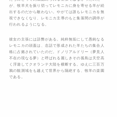
が、牧羊犬を振り切ってレモニカに身を寄せる羊が続
出するのだから敵わない。やがては誰もレモニカを無
視できなくなり、レモニカ主導のもと集落間の調停が
行われるようになる。
彼女の主張には語弊がある。純粋無垢にして愚鈍なる
レモニカの頭蓋は、念話で形成された羊たちの集合人
格に占拠されていたのだ。ドノリアルドリー（夢見人
不在の現なる夢）と呼ばれる麗しきその孤島は天空高
く浮遊してクオランテ大陸を横断する。ゆえに三百万
鴉の観測域をも越えて世界から隔絶する、牧羊の楽園
である。