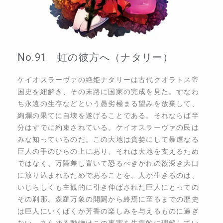
No.91 虹の彼方へ（ナタリー）
ケイオスラーヴァの絶姫ナタリーは古代クオラトス帝
国史を紐解き、その末路に国家の完成を見た。すなわ
ち永遠の生存などという愚劣極まる望みを放棄して、
絢爛の果てに自壊を遂げることである。それならば半
分はすでに約束されている。ケイオスラーヴァの民は
みな知っているのだ。この大地は貪婪にして暴虐なる
巨人の手のひらの上にあり、それは大地を支えるため
ではなく、万障差し置いて恐るべきかれの欲深き大口
に放り込まれるためであることを。人が生きるのは、
いじらしくも主観的に引き伸ばされた巨人にとっての
その刹那。森羅万象の開闢から終焉に至るまでの歴史
は巨人にいくばくか芳香の楽しみを与えるものに過ぎ
ない。あらゆる動物はこの事実を生得的に理解してい