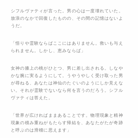
シフルヴァティが言った。男の心は一度壊れていた。
放浪のなかで回復したものの、その間の記憶はないよ
うだ。
​「悟りや霊験ならばここにはありません。救いも与え
られません。しかし、恵みならば」
​女神の膝上の桃がひとつ、男に差し出される。しなや
かな腕に実るようにして。うやうやしく受け取った男
が尋ねる、あなたは神仙のたぐいのようにしか見えな
い。それが霊験でないなら何を言うのだろう。シフル
ヴァティは答えた。
​「世界が広ければままあることです。物理現象と精神
現象の積み重ねがもたらす帰結を、あなたがたが奇跡
と呼ぶのは滑稽に思えます」