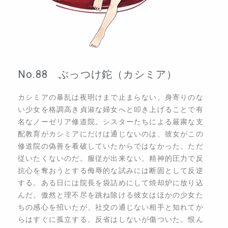
No.88 ぶっつけ鉈（カシミア）
カシミアの暴乱は夜明けまで止まらない。身寄りのな
い少女を格調高き貞淑な婦女へと叩き上げることで有
名なノーゼリア修道院。シスターたちによる厳粛な支
配教育がカシミアにだけは通じないのは、彼女がこの
修道院の偽善を看破していたからではなかった。ただ
従いたくないのだ。服従が出来ない。精神的圧力で反
抗心を奪おうとする侮辱的な試みには断固として反逆
する。ある日には院長を袋詰めにして焼却炉に放り込
んだ。傲然と理不尽を跳ね除ける彼女はほかの少女た
ちの感心を招いたが、社交の通じない相手と知れてか
らはすぐに孤立する。反省はしないが傷ついた。恨ん