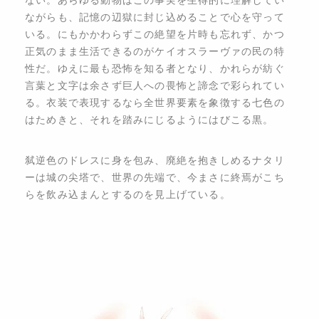
ながらも、記憶の辺獄に封じ込めることで心を守って
いる。にもかかわらずこの絶望を片時も忘れず、かつ
正気のまま生活できるのがケイオスラーヴァの民の特
性だ。ゆえに最も恐怖を知る者となり、かれらが紡ぐ
言葉と文字は余さず巨人への畏怖と諦念で彩られてい
る。衣装で表現するなら全世界要素を象徴する七色の
はためきと、それを踏みにじるようにはびこる黒。
​弑逆色のドレスに身を包み、廃絶を抱きしめるナタリ
ーは城の尖塔で、世界の先端で、今まさに終焉がこち
らを飲み込まんとするのを見上げている。