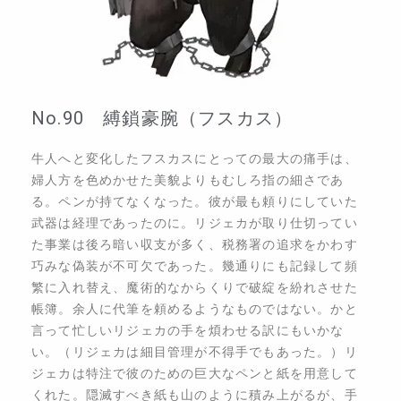
No.90 縛鎖豪腕（フスカス）
牛人へと変化したフスカスにとっての最大の痛手は、
婦人方を色めかせた美貌よりもむしろ指の細さであ
る。ペンが持てなくなった。彼が最も頼りにしていた
武器は経理であったのに。リジェカが取り仕切ってい
た事業は後ろ暗い収支が多く、税務署の追求をかわす
巧みな偽装が不可欠であった。幾通りにも記録して頻
繁に入れ替え、魔術的なからくりで破綻を紛れさせた
帳簿。余人に代筆を頼めるようなものではない。かと
言って忙しいリジェカの手を煩わせる訳にもいかな
い。（リジェカは細目管理が不得手でもあった。）リ
ジェカは特注で彼のための巨大なペンと紙を用意して
くれた。隠滅すべき紙も山のように積み上がるが、手