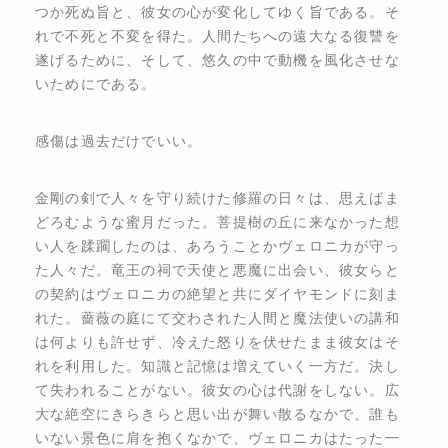
つか死ぬ旨と、彼女の心が変化してゆく旨である。そ
れで不死と不変を得た。人間たちへの遠大なる復讐を
遂げるために、そして、悠久の中で動機を風化させな
いためにである。
​感傷は過去だけでいい。
​金剛の剣で人々を守り続けた修羅の日々は、思えばま
どろむような蜜月だった。菩提樹の丘に来なかった想
い人を蹂躙したのは、あろうことかヴェロニカが守っ
た人々だ。竜王の祠で天使と悪魔に出会い、彼女らと
の契約はヴェロニカの絶望と共にダイヤモンドに刻ま
れた。薔薇の庭にて交わされた人間と魔法使いの講和
は何よりも許せず、冷えた怒りを伏せたまま彼女はそ
れを利用した。知識と記憶は増えていく一方だ。決し
て失われることがない。彼女の心は代謝をしない。広
大な絶空にきらきらと思い出が舞い散るなかで、誰も
いない景色に肩を抱くなかで、ヴェロニカはたった一