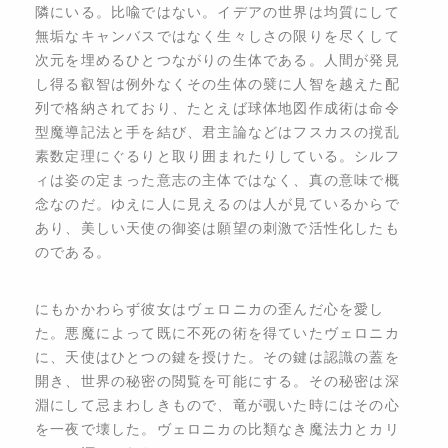
隣にいる。比喩ではない。イデアの世界は均質にして
無垢なキャンバスではなく生々しさの限りを尽くして
次元を埋めるひとつながりの生体である。人間が発見
し得る叡智は例外なくその生体の襞に人智を越えた配
列で格納されており、たとえば球体地図作成術は命令
型魔導記法と手を結び、君主論などはフスカスの撹乱
素数定理にぐるりと取り囲まれたりしている。シルフ
ィは姿の定まった意志の主体ではなく、真の意味で概
念なのだ。ゆえに人に見えるのは人が見ているからで
あり、美しい天使の御姿は願望の刺激で活性化したも
のである。
にもかかわらず彼女はヴェロニカの歪んだ心を愛し
た。悪魔によって既に不死の術を得ていたヴェロニカ
に、天使はひとつの鍵を授けた。その鍵は認識の蓋を
開き、世界の秘密の閲覧を可能にする。その秘密は深
淵にして忌まわしきもので、竜が覗いた時にはその心
を一夜で壊した。ヴェロニカの比類なき魔法力とカリ