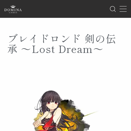
MENU
ブレイドロンド 剣の伝
ホーム
承 〜Lost Dream〜
製品情報
ゲーム
サプライ
海外版のご案内
イベント
ゲームマーケット
ドミナコレクション