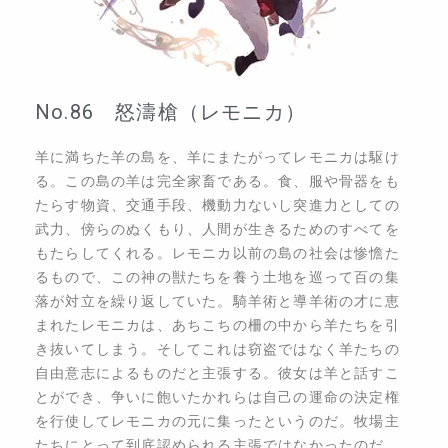
No.86 怒濤槍（レモニカ）
羊に満ちた羊の島を、羊にまたがってレモニカは駆け
る。この島の羊は完全家畜である。食、服や骨器をも
たらす物資、交通手段、機動力ないし突進力としての
武力、傍らのぬくもり、人間が生きるためのすべてを
もたらしてくれる。レモニカ以前の島の社会は惨憺た
るもので、この神の獣たちを養う土地を巡って百の集
落が対立を繰り返していた。騎羊術と導羊術の才に恵
まれたレモニカは、あちこちの柵の中から羊たちを引
き抜いてしまう。そしてこれは窃盗ではなく羊たちの
自由意志によるものだと主張する。彼女は羊と話すこ
とができ、争いに飽いたかれらは自己の運命の決定権
を行使してレモニカの元に集ったというのだ。牧場主
たちにとって到底認められる主張ではなかったのだ